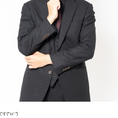
‘ω‘ *)