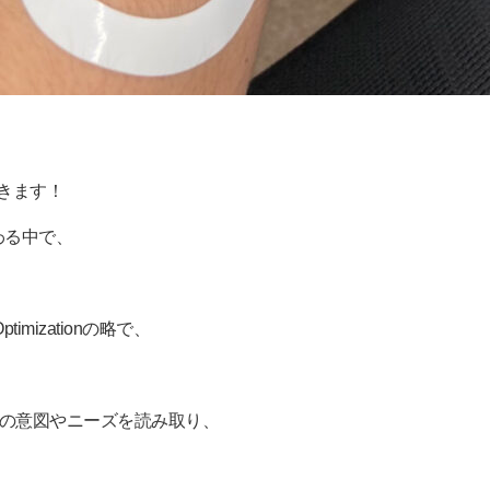
きます！
わる中で、
imizationの略で、
ーの意図やニーズを読み取り、