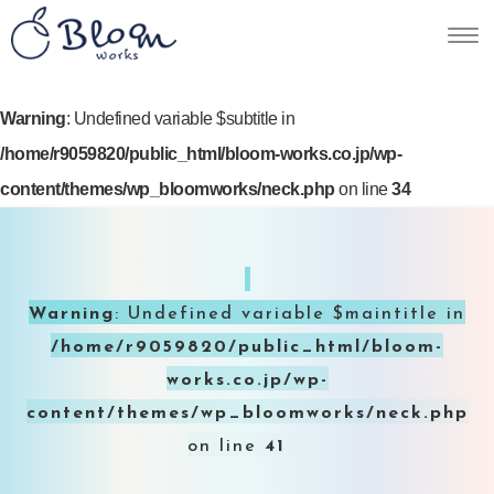
Warning
: Undefined variable $subtitle in
/home/r9059820/public_html/bloom-works.co.jp/wp-
content/themes/wp_bloomworks/neck.php
on line
34
Warning
: Undefined variable $maintitle in
/home/r9059820/public_html/bloom-
works.co.jp/wp-
content/themes/wp_bloomworks/neck.php
on line
41